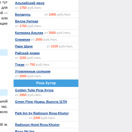
е тут
Альпийский двор
 для
от
1750
руб./чел.
тей —
Беларусь
от
2400
руб./чел.
 или
Вилла Уютная
ющие
от
1750
руб./чел.
Катерина Альпик
от
3500
руб./чел.
Олимпия
от
2000
руб./чел.
Парк Шале
от
2100
руб./чел.
Райский домик
от
1150
руб./чел.
Тукан
от
750
руб./чел.
Утомленные солнцем
от
2000
руб./чел.
Роза Хутор
Golden Tulip Роза Хутор
от
2950
руб./чел.
ьной
Green Flow (бывш. Высота 1170)
 час.
около
Park Inn by Radisson Rosa Khutor
от
2300
руб./чел.
8 м.
Radisson Hotel Rosa Khutor
Rosa Ski Inn