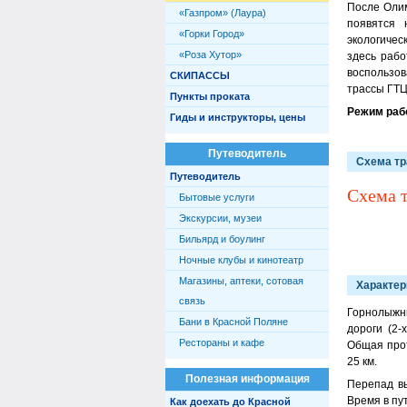
После Олим
«Газпром» (Лаура)
появятся 
«Горки Город»
экологичес
«Роза Хутор»
здесь рабо
воспользо
СКИПАССЫ
трассы ГТЦ
Пункты проката
Режим раб
Гиды и инструкторы, цены
Путеводитель
Схема тр
Путеводитель
Схема 
Бытовые услуги
Экскурсии, музеи
Бильярд и боулинг
Ночные клубы и кинотеатр
Магазины, аптеки, сотовая
Характер
связь
Горнолыжн
Бани в Красной Поляне
дороги (2-
Рестораны и кафе
Общая прот
25 км.
Полезная информация
Перепад вы
Время в пут
Как доехать до Красной