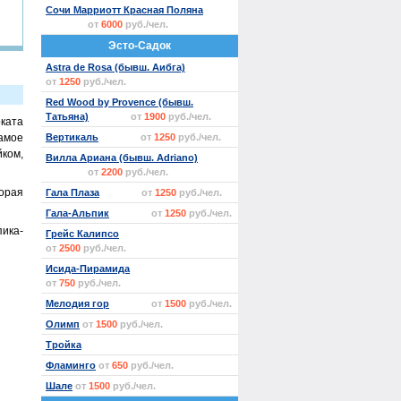
Сочи Марриотт Красная Поляна
от
6000
руб./чел.
Эсто-Садок
Astra de Rosa (бывш. Аибга)
от
1250
руб./чел.
Red Wood by Provence (бывш.
Татьяна)
от
1900
руб./чел.
ката
амое
Вертикаль
от
1250
руб./чел.
ком,
Вилла Ариана (бывш. Adriano)
от
2200
руб./чел.
орая
Гала Плаза
от
1250
руб./чел.
Гала-Альпик
от
1250
руб./чел.
пика-
Грейс Калипсо
от
2500
руб./чел.
Исида-Пирамида
от
750
руб./чел.
Мелодия гор
от
1500
руб./чел.
Олимп
от
1500
руб./чел.
Тройка
Фламинго
от
650
руб./чел.
Шале
от
1500
руб./чел.