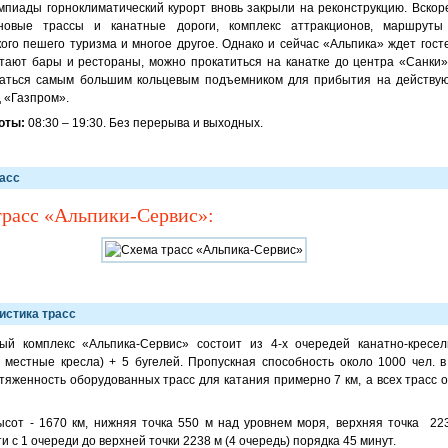
пиады горноклиматический курорт вновь закрыли на реконструкцию. Вскор
новые трассы и канатные дороги, комплекс аттракционов, маршруты
кого пешего туризма и многое другое. Однако и сейчас «Альпика» ждет гос
тают бары и рестораны, можно прокатиться на канатке до центра «Санки»
ваться самым большим кольцевым подъемником для прибытия на действу
 «Газпром».
оты:
08:30 – 19:30. Без перерыва и выходных.
асс
трасс «Альпики-Сервис»:
истика трасс
ый комплекс «Альпика-Сервис» состоит из 4-х очередей канатно-кресел
х местные кресла) + 5 бугелей. Пропускная способность около 1000 чел. в
яженность оборудованных трасс для катания примерно 7 км,
а всех трасс 
сот - 1670 км, нижняя точка 550 м над уровнем моря,
верхняя точка 223
и с 1 очереди до верхней точки 2238 м (4 очередь) порядка 45 минут.