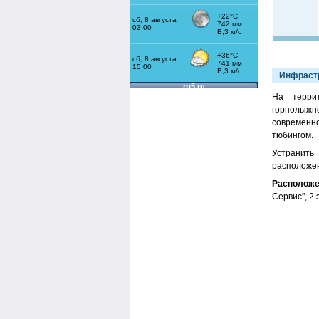
Инфраст
На терри
горнолыжн
современн
тюбингом.
Устранить
расположен
Расположе
Сервис", 2 