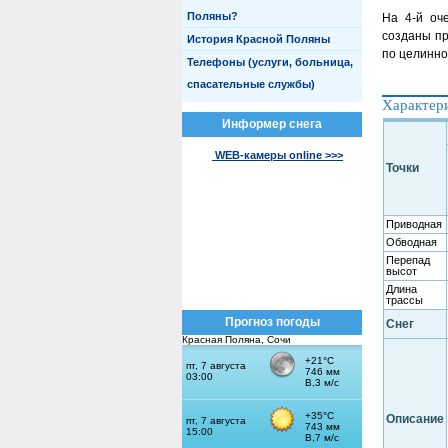
Поляны?
На
4-й оч
созданы пр
История Красной Поляны
по целинно
Телефоны (услуги, больница,
спасательные службы)
Характери
Информер снега
WEB-камеры online >>>
Точки
Приводная
Обводная
Перепад
высот
Длина
трассы
Прогноз погоды
Снег
Красная Поляна, Сочи
Описание