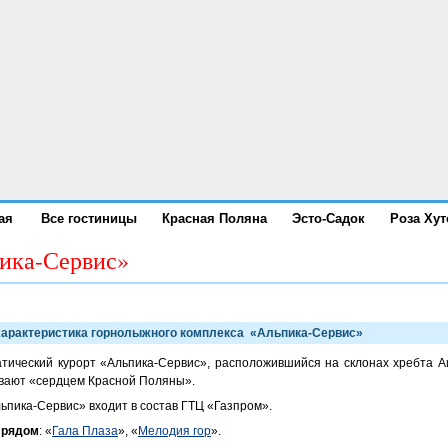
ая
Все гостиницы
Красная Поляна
Эсто-Садок
Роза Хут
ика-Сервис»
характеристика горнолыжного комплекса «Альпика-Сервис»
тический курорт «Альпика-Сервис», расположившийся на склонах хребта А
ывают «сердцем Красной Поляны».
ьпика-Сервис» входит в состав ГТЦ «Газпром».
 рядом
: «
Гала Плаза
», «
Мелодия гор
».