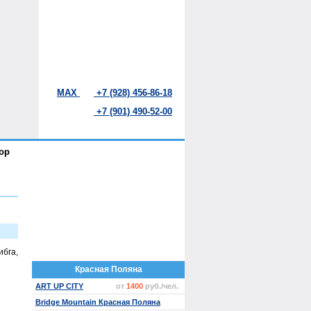
MAX
+7 (928) 456-86-18
+7 (901) 490-52-00
ор
ибга,
Красная Поляна
ART UP CITY
от
1400
руб./чел.
Bridge Mountain Красная Поляна