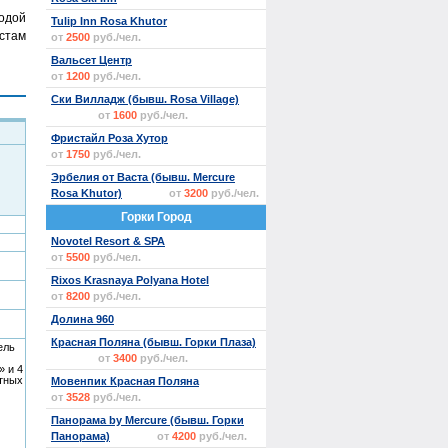
одой
Tulip Inn Rosa Khutor
стам
от
2500
руб./чел.
Вальсет Центр
от
1200
руб./чел.
Ски Вилладж (бывш. Rosa Village)
от
1600
руб./чел.
Фристайл Роза Хутор
от
1750
руб./чел.
Эрбелия от Васта (бывш. Mercure
Rosa Khutor)
от
3200
руб./чел.
Горки Город
Novotel Resort & SPA
от
5500
руб./чел.
Rixos Krasnaya Polyana Hotel
от
8200
руб./чел.
Долина 960
Красная Поляна (бывш. Горки Плаза)
ель
от
3400
руб./чел.
 и 4
тных
Мовенпик Красная Поляна
от
3528
руб./чел.
Панорама by Mercure (бывш. Горки
Панорама)
от
4200
руб./чел.