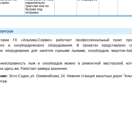
санях.
параллельно
трассам или по
буграм под
опорами.
руктура
тории ГК «Альпика-Сервис» работает профессиональный пункт про
ого и сноубордического оборудования. В прокатах представлено с
ое оборудование для занятия горными лыжами, сноубордом, маунтин-бай
 неисправность лыж и сноубордов можно в ремонтной мастерской, кот
а здесь же. Работает камера хранения.
ние:
Эсто-Садок, ул. Олимпийская, 24. Нижняя станция канатных дорог "Аль
этаж.