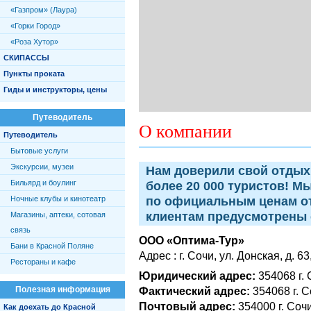
«Газпром» (Лаура)
«Горки Город»
«Роза Хутор»
СКИПАССЫ
Пункты проката
Гиды и инструкторы, цены
Путеводитель
О компании
Путеводитель
Бытовые услуги
Экскурсии, музеи
Нам доверили свой отдых
Бильярд и боулинг
более 20 000 туристов! М
Ночные клубы и кинотеатр
по официальным ценам о
клиентам предусмотрены 
Магазины, аптеки, сотовая
связь
ООО «Оптима-Тур»
Бани в Красной Поляне
Адрес : г. Сочи, ул. Донская, д. 63
Рестораны и кафе
Юридический адрес:
354068 г. 
Полезная информация
Фактический адрес:
354068 г. С
Почтовый адрес:
354000 г. Сочи
Как доехать до Красной