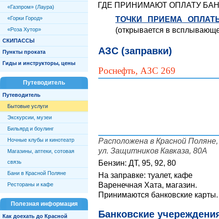
ГДЕ ПРИНИМАЮТ ОПЛАТУ БАН
«Газпром» (Лаура)
ТОЧКИ ПРИЕМА ОПЛАТ
«Горки Город»
(открывается в всплывающе
«Роза Хутор»
СКИПАССЫ
АЗС (заправки)
Пункты проката
Гиды и инструкторы, цены
Роснефть, АЗС 269
Путеводитель
Путеводитель
Бытовые услуги
Экскурсии, музеи
Бильярд и боулинг
Расположена в Красной Поляне,
Ночные клубы и кинотеатр
ул. Защитников Кавказа, 80А
Магазины, аптеки, сотовая
Бензин: ДТ, 95, 92, 80
связь
Бани в Красной Поляне
На заправке: туалет, кафе
Варенечная Хата, магазин.
Рестораны и кафе
Принимаются банковские карты.
Полезная информация
Банковские учереждени
Как доехать до Красной