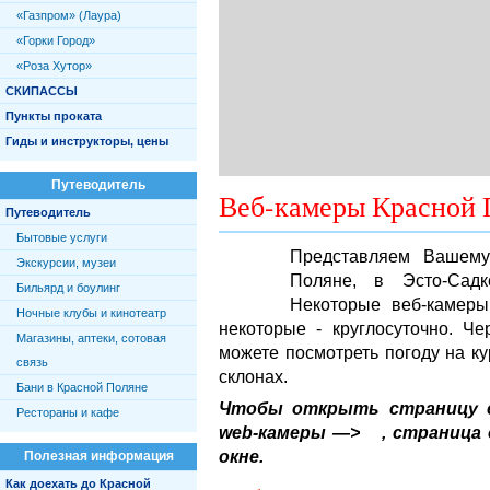
«Газпром» (Лаура)
«Горки Город»
«Роза Хутор»
СКИПАССЫ
Пункты проката
Гиды и инструкторы, цены
Путеводитель
Веб-камеры Красной
Путеводитель
Бытовые услуги
Представляем Вашему
Экскурсии, музеи
Поляне, в Эсто-Сад
Бильярд и боулинг
Некоторые веб-камеры
Ночные клубы и кинотеатр
некоторые - круглосуточно. Ч
Магазины, аптеки, сотовая
можете посмотреть погоду на ку
связь
склонах.
Бани в Красной Поляне
Чтобы открыть страницу с 
Рестораны и кафе
web-камеры
—>
, страница
окне.
Полезная информация
Как доехать до Красной