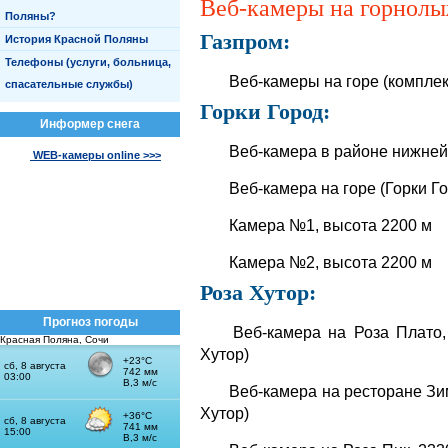
Веб-камеры на горнол
Поляны?
Газпром
:
История Красной Поляны
Телефоны (услуги, больница,
Веб-камеры на горе (комплек
спасательные службы)
Горки Город
:
Информер снега
Веб-камера в районе нижней
WEB-камеры online >>>
Веб-камера на горе (Горки Г
Камера №1, высота 2200 м
Камера №2, высота 2200 м
Роза Хутор
:
Прогноз погоды
Веб-камера на Роза Плато,
Красная Поляна, Сочи
Хутор)
Веб-камера на ресторане Зим
Хутор)