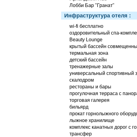
Лобби Бар "Гранат"
Инфраструктура отеля :
wi-fi бесплатно
оздоровительный спа-комплек
Beauty Lоunge
крытый бассейн совмещенный
термальная зона
детский бассейн
тренажерные залы
универсальный спортивный 
скалодром
рестораны и бары
прогулочная терраса с пано
торговая галерея
бильярд
прокат горнолыжного оборуд
лыжное хранилище
комплекс канатных дорог с 
трансфер