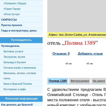
«Газпром» (Лаура)
«Горки Город»
«Роза Хутор»
СКИПАССЫ
Пункты проката
Гиды и инструкторы, цены
Адрес:
пос.Эсто-Садок, ул. Ачипсинская
Путеводитель
отель
„
Поляна 1389
”
Путеводитель
Бытовые услуги
Отзывов: 0
Добавить отзыв
Экскурсии, музеи
Бильярд и боулинг
46 км
45 км
Ночные клубы и кинотеатр
Магазины, аптеки, сотовая
связь
Поляна 1389
Фотогалерея
На карте
Бани в Красной Поляне
С удовольствием предлагаем В
Рестораны и кафе
Олимпийской Столице - Отель 
Полезная информация
места положения отеля - высота
новый комплекс с удобным расп
Как доехать до Красной