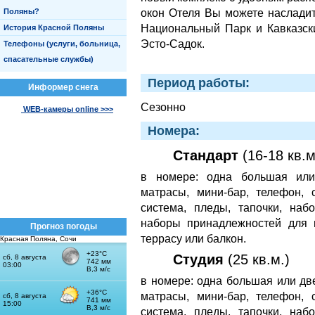
окон Отеля Вы можете наслади
Поляны?
Национальный Парк и Кавказск
История Красной Поляны
Эсто-Садок.
Телефоны (услуги, больница,
спасательные службы)
Период работы:
Информер снега
Cезонно
WEB-камеры online >>>
Номера:
Стандарт
(16-18 кв.м
в номере: одна большая или 
матрасы, мини-бар, телефон, 
система, пледы, тапочки, наб
наборы принадлежностей для 
Прогноз погоды
террасу или балкон.
Красная Поляна, Сочи
Студия
(25 кв.м.)
в номере: одна большая или дв
матрасы, мини-бар, телефон, 
система, пледы, тапочки, наб