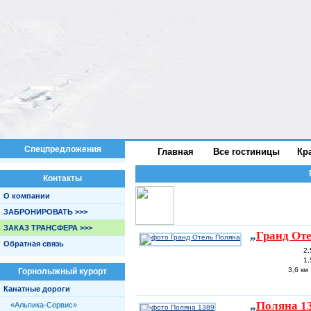
Спецпредложения
Главная
Все гостиницы
Кр
Контакты
О компании
ЗАБРОНИРОВАТЬ >>>
ЗАКАЗ ТРАНСФЕРА >>>
„
Гранд От
Обратная связь
2,
1,
3,6 км
Горнолыжный курорт
Канатные дороги
„
Поляна 1
«Альпика-Сервис»