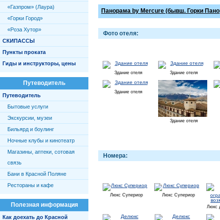
«Газпром» (Лаура)
Панорама by Mercure (бывш. Горки Пан
«Горки Город»
«Роза Хутор»
Фото отеля:
СКИПАССЫ
Пункты проката
Гиды и инструкторы, цены
Здание отеля
Здание отеля
Путеводитель
Здание отеля
Путеводитель
Бытовые услуги
Экскурсии, музеи
Здание отеля
Бильярд и боулинг
Ночные клубы и кинотеатр
Магазины, аптеки, сотовая
Номера:
связь
Бани в Красной Поляне
Рестораны и кафе
Люкс Супериор
Люкс Супериор
Полезная информация
Люкс 
Как доехать до Красной