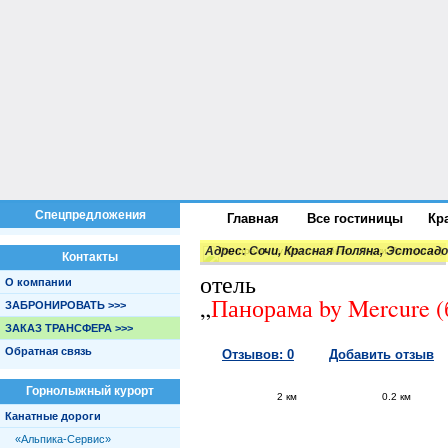
Спецпредложения
Главная
Все гостиницы
Кр
Адрес:
Сочи, Красная Поляна, Эстосадок
Контакты
отель
О компании
„
Панорама by Mercure 
ЗАБРОНИРОВАТЬ >>>
ЗАКАЗ ТРАНСФЕРА >>>
Обратная связь
Отзывов: 0
Добавить отзыв
Горнолыжный курорт
2 км
0.2 км
Канатные дороги
«Альпика-Сервис»