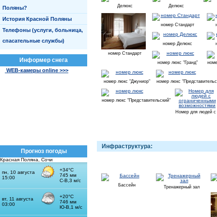
Делюкс
Делюкс
Поляны?
История Красной Поляны
номер Стандарт
Телефоны (услуги, больница,
спасательные службы)
номер Делюкс
номер Стандарт
Информер снега
номер люкс "Гранд"
номе
WEB-камеры online >>>
номер люкс "Джуниор"
номер люкс "Представительс
номер люкс "Представительский"
Номер для людей с
Инфраструктура:
Прогноз погоды
Красная Поляна, Сочи
Бассейн
Тренажерный зал