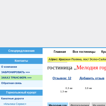
Спецпредложения
Главная
Все гостиницы
Кр
Адрес:
Красная Поляна, пос/ Эсто-Садо
Контакты
гостиница
„
Мелодия го
О компании
ЗАБРОНИРОВАТЬ >>>
ЗАКАЗ ТРАНСФЕРА >>>
Отзывов: 12
Добавить отзыв
Обратная связь
0,3 км
3,6 км
1,3 км
Горнолыжный курорт
Канатные дороги
«Альпика-Сервис»
Мелодия гор
Фотогалерея
На карте