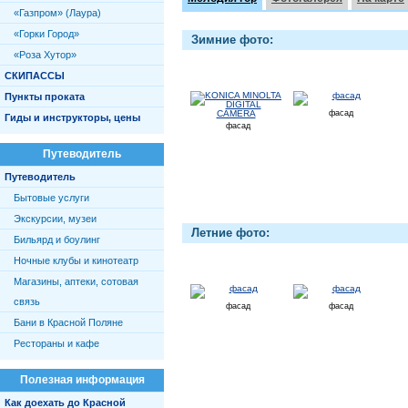
«Газпром» (Лаура)
«Горки Город»
Зимние фото:
«Роза Хутор»
СКИПАССЫ
Пункты проката
фасад
Гиды и инструкторы, цены
фасад
Путеводитель
Путеводитель
Бытовые услуги
Экскурсии, музеи
Летние фото:
Бильярд и боулинг
Ночные клубы и кинотеатр
Магазины, аптеки, сотовая
связь
фасад
фасад
Бани в Красной Поляне
Рестораны и кафе
Полезная информация
Как доехать до Красной